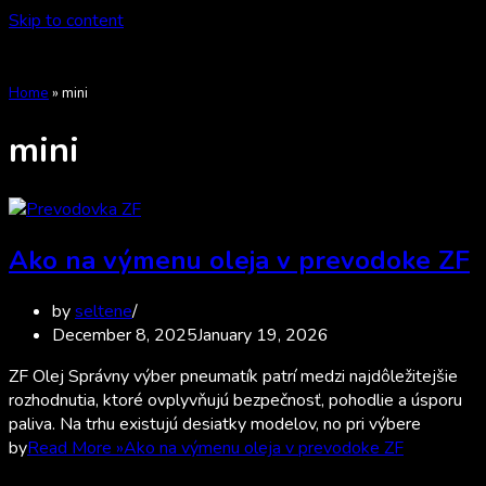
Skip to content
Home
»
mini
mini
Ako na výmenu oleja v prevodoke ZF
by
seltene
December 8, 2025
January 19, 2026
ZF Olej Správny výber pneumatík patrí medzi najdôležitejšie
rozhodnutia, ktoré ovplyvňujú bezpečnosť, pohodlie a úsporu
paliva. Na trhu existujú desiatky modelov, no pri výbere
by
Read More »
Ako na výmenu oleja v prevodoke ZF